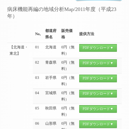
病床機能再編の地域分析Map/2011年度（平成23
年）
都道府
販売価
No,
提供方法
県名
格
【北海道・
01
北海道
0円（無
PDFダウンロード▼
東北】
料）
02
青森県
0円（無
PDFダウンロード▼
料）
03
岩手県
0円（無
PDFダウンロード▼
料）
04
宮城県
0円（無
PDFダウンロード▼
料）
05
秋田県
0円（無
PDFダウンロード▼
料）
06
山形県
0円（無
PDFダウンロード▼