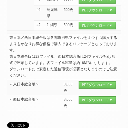
PDFダウンロード▼
46
鹿児島
500円
PDFダウンロード▼
県
47
沖縄県
500円
PDFダウンロード▼
東日本／西日本総合版は各都道府県ファイルを１つずつ購入する
よりもかなりお得な価格で購入できるパッケージとなっておりま
す。
東日本総合版は23ファイル、西日本総合版は24ファイルをzip形
式で圧縮しています。各ファイル容量は約18MBになります。
ダウンロードには安定した通信環境が必要となりますのでご注意
ください。
＜東日本総合版＞
8,000
PDFダウンロード▼
円
＜西日本総合版＞
8,000
PDFダウンロード▼
円