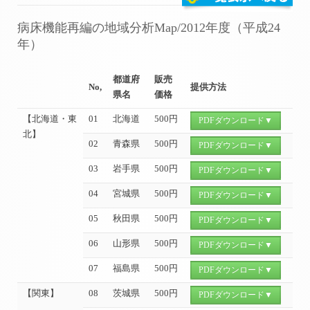
病床機能再編の地域分析Map/2012年度（平成24
年）
都道府
販売
No,
提供方法
県名
価格
【北海道・東
01
北海道
500円
PDFダウンロード▼
北】
02
青森県
500円
PDFダウンロード▼
03
岩手県
500円
PDFダウンロード▼
04
宮城県
500円
PDFダウンロード▼
05
秋田県
500円
PDFダウンロード▼
06
山形県
500円
PDFダウンロード▼
07
福島県
500円
PDFダウンロード▼
【関東】
08
茨城県
500円
PDFダウンロード▼