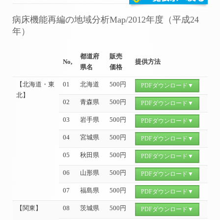
病床機能再編の地域分析Map/2012年度（平成24
年）
都道府
販売
No,
提供方法
県名
価格
【北海道・東
01
北海道
500円
PDFダウンロード▼
北】
02
青森県
500円
PDFダウンロード▼
03
岩手県
500円
PDFダウンロード▼
04
宮城県
500円
PDFダウンロード▼
05
秋田県
500円
PDFダウンロード▼
06
山形県
500円
PDFダウンロード▼
07
福島県
500円
PDFダウンロード▼
【関東】
08
茨城県
500円
PDFダウンロード▼