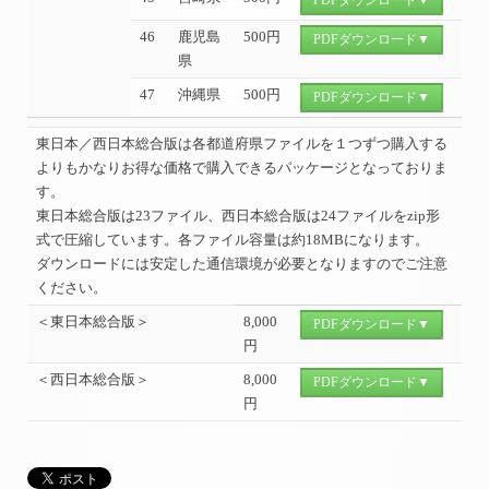
PDFダウンロード▼
46
鹿児島
500円
PDFダウンロード▼
県
47
沖縄県
500円
PDFダウンロード▼
東日本／西日本総合版は各都道府県ファイルを１つずつ購入する
よりもかなりお得な価格で購入できるパッケージとなっておりま
す。
東日本総合版は23ファイル、西日本総合版は24ファイルをzip形
式で圧縮しています。各ファイル容量は約18MBになります。
ダウンロードには安定した通信環境が必要となりますのでご注意
ください。
＜東日本総合版＞
8,000
PDFダウンロード▼
円
＜西日本総合版＞
8,000
PDFダウンロード▼
円