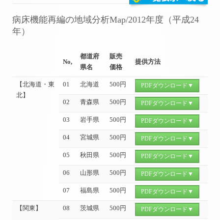
病床機能再編の地域分析Map/2012年度（平成24
年）
都道府
販売
No,
提供方法
県名
価格
【北海道・東
01
北海道
500円
PDFダウンロード▼
北】
02
青森県
500円
PDFダウンロード▼
03
岩手県
500円
PDFダウンロード▼
04
宮城県
500円
PDFダウンロード▼
05
秋田県
500円
PDFダウンロード▼
06
山形県
500円
PDFダウンロード▼
07
福島県
500円
PDFダウンロード▼
【関東】
08
茨城県
500円
PDFダウンロード▼